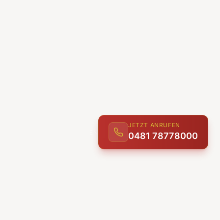
JETZT ANRUFEN
0481 78778000
ENTDECKEN
UNSERE LEISTUNGEN