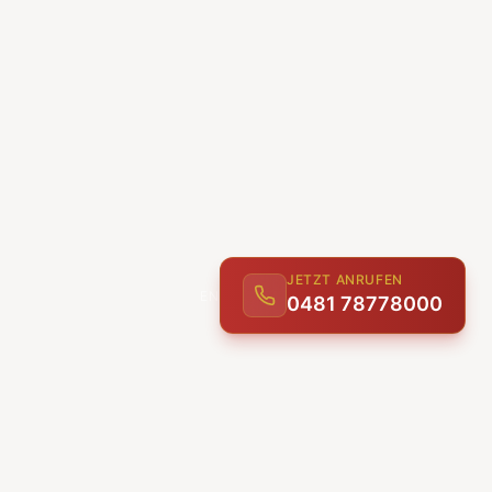
JETZT ANRUFEN
0481 78778000
ENTDECKEN
UNSERE LEISTUNGEN