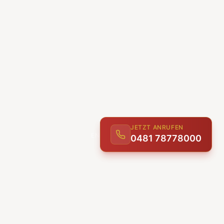
JETZT ANRUFEN
0481 78778000
ENTDECKEN
UNSERE LEISTUNGEN