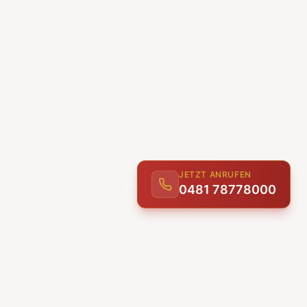
JETZT ANRUFEN
0481 78778000
ENTDECKEN
UNSERE LEISTUNGEN