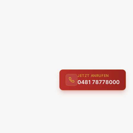
JETZT ANRUFEN
0481 78778000
ENTDECKEN
UNSERE LEISTUNGEN