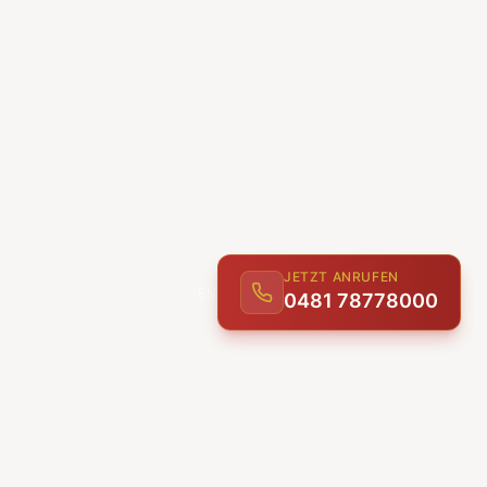
JETZT ANRUFEN
0481 78778000
ENTDECKEN
UNSERE LEISTUNGEN