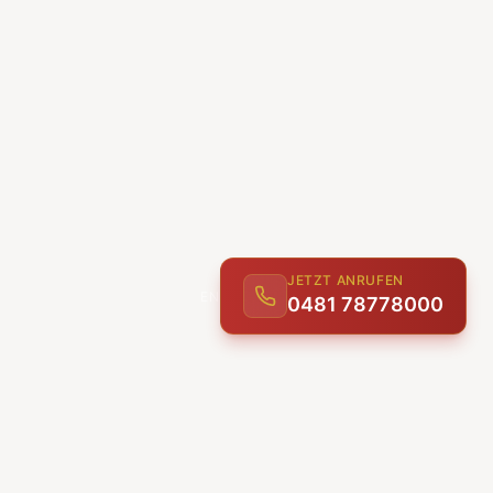
JETZT ANRUFEN
0481 78778000
ENTDECKEN
UNSERE LEISTUNGEN