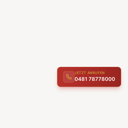
JETZT ANRUFEN
0481 78778000
ENTDECKEN
UNSERE LEISTUNGEN