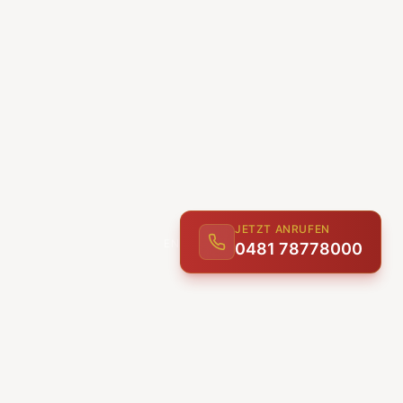
JETZT ANRUFEN
0481 78778000
ENTDECKEN
UNSERE LEISTUNGEN