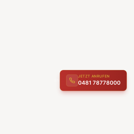
JETZT ANRUFEN
0481 78778000
ENTDECKEN
UNSERE LEISTUNGEN