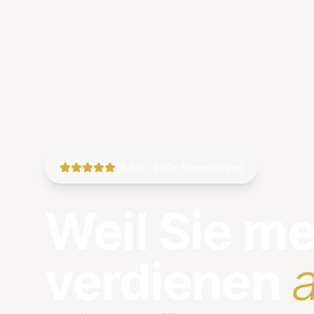
|
4.9/5 · 200+ Bewertungen
Weil Sie m
verdienen
a