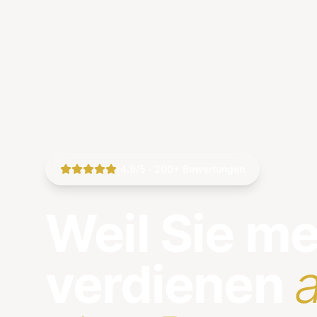
|
4.9/5 · 200+ Bewertungen
Weil Sie m
verdienen
a