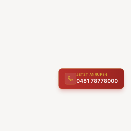
JETZT ANRUFEN
0481 78778000
ENTDECKEN
UNSERE LEISTUNGEN