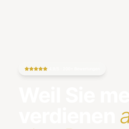
|
4.9/5 · 200+ Bewertungen
Weil Sie m
verdienen
a