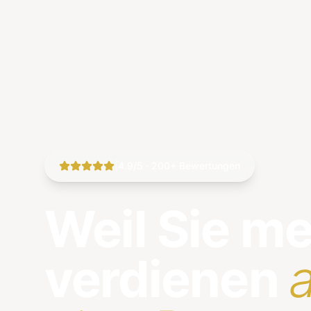
|
4.9/5 · 200+ Bewertungen
Weil Sie m
verdienen
a