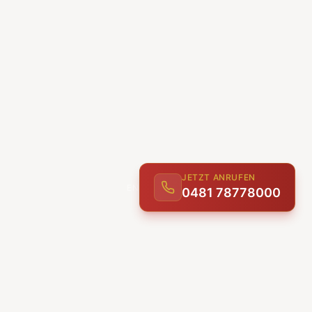
JETZT ANRUFEN
0481 78778000
ENTDECKEN
UNSERE LEISTUNGEN