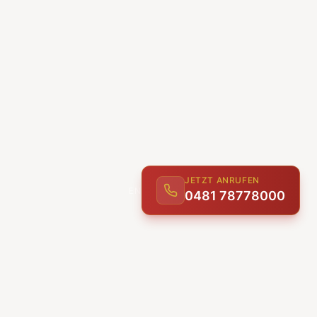
JETZT ANRUFEN
0481 78778000
ENTDECKEN
UNSERE LEISTUNGEN