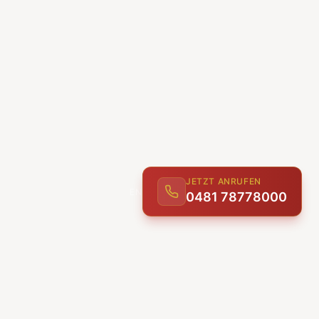
JETZT ANRUFEN
0481 78778000
ENTDECKEN
UNSERE LEISTUNGEN