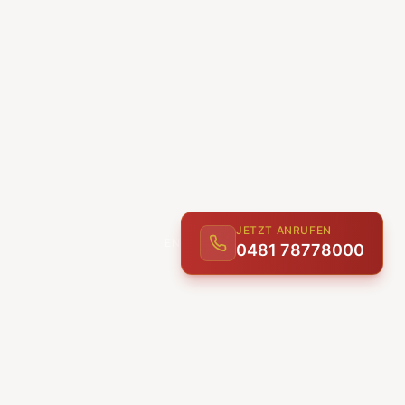
JETZT ANRUFEN
0481 78778000
ENTDECKEN
UNSERE LEISTUNGEN