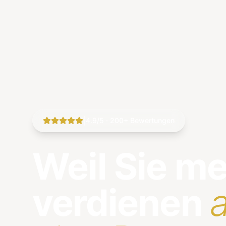
|
4.9/5 · 200+ Bewertungen
Weil Sie m
verdienen
a