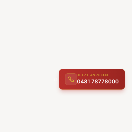
JETZT ANRUFEN
0481 78778000
ENTDECKEN
UNSERE LEISTUNGEN