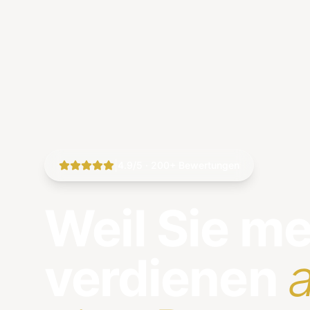
|
4.9/5 · 200+ Bewertungen
Weil Sie m
verdienen
a