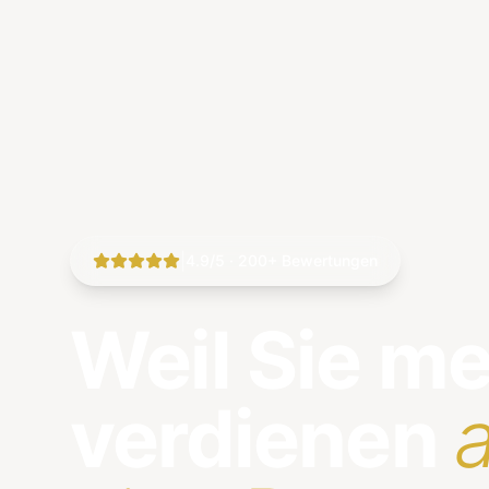
|
4.9/5 · 200+ Bewertungen
Weil Sie m
verdienen
a