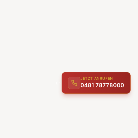
JETZT ANRUFEN
0481 78778000
ENTDECKEN
UNSERE LEISTUNGEN