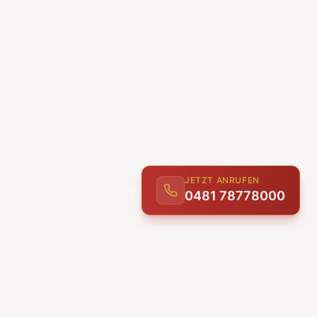
JETZT ANRUFEN
0481 78778000
ENTDECKEN
UNSERE LEISTUNGEN