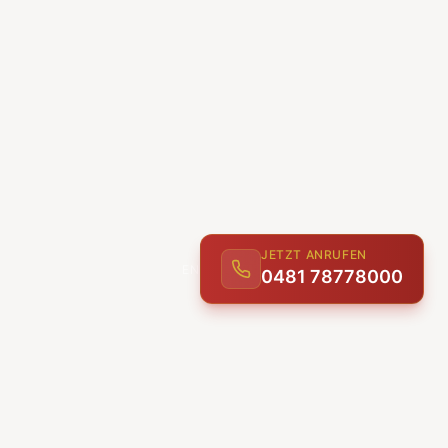
JETZT ANRUFEN
0481 78778000
ENTDECKEN
UNSERE LEISTUNGEN