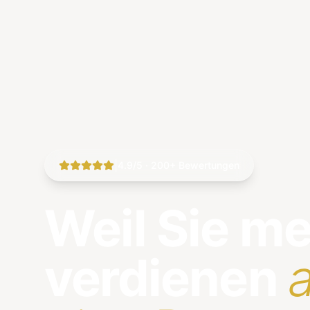
|
4.9/5 · 200+ Bewertungen
Weil Sie m
verdienen
a