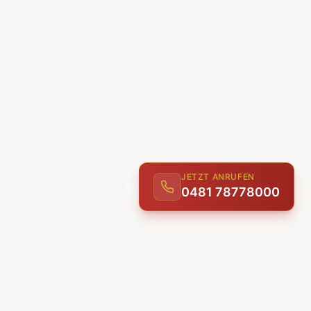
JETZT ANRUFEN
0481 78778000
ENTDECKEN
UNSERE LEISTUNGEN