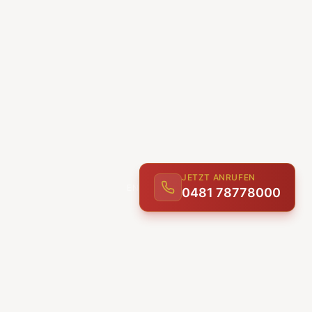
JETZT ANRUFEN
0481 78778000
ENTDECKEN
UNSERE LEISTUNGEN