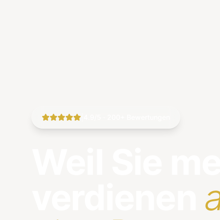
|
4.9/5 · 200+ Bewertungen
Weil Sie m
verdienen
a