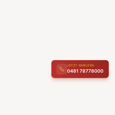
JETZT ANRUFEN
0481 78778000
ENTDECKEN
UNSERE LEISTUNGEN