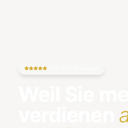
|
4.9/5 · 200+ Bewertungen
Weil Sie m
verdienen
a