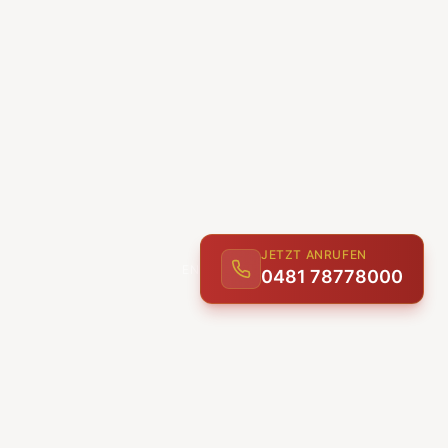
JETZT ANRUFEN
0481 78778000
ENTDECKEN
UNSERE LEISTUNGEN