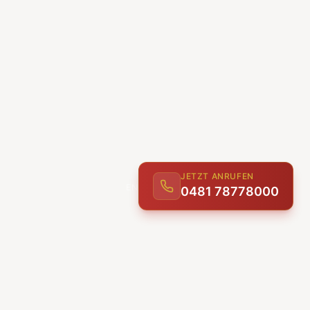
JETZT ANRUFEN
0481 78778000
ENTDECKEN
UNSERE LEISTUNGEN