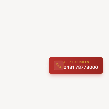
JETZT ANRUFEN
0481 78778000
ENTDECKEN
UNSERE LEISTUNGEN