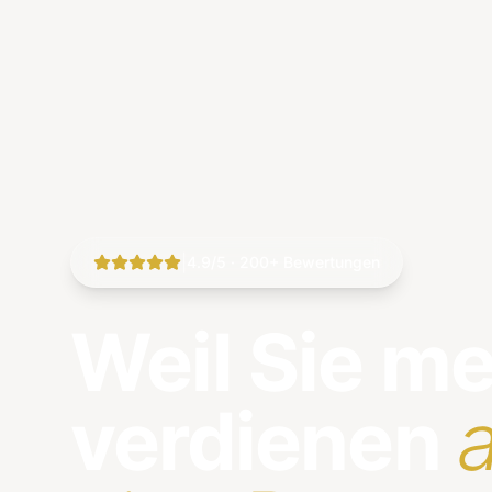
|
4.9/5 · 200+ Bewertungen
Weil Sie m
verdienen
a