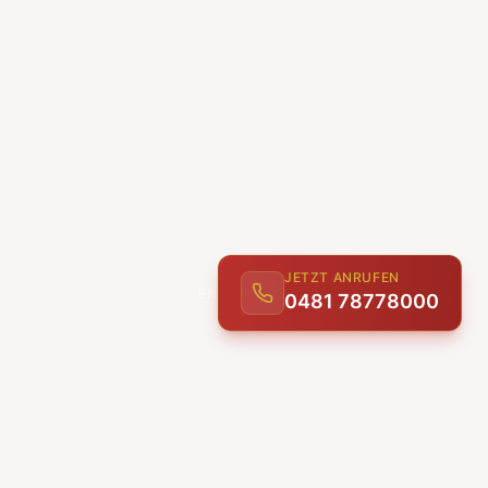
JETZT ANRUFEN
0481 78778000
ENTDECKEN
UNSERE LEISTUNGEN