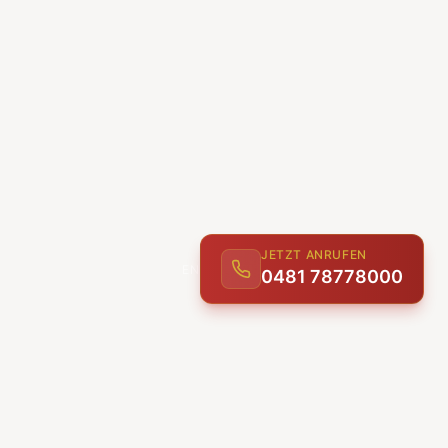
JETZT ANRUFEN
0481 78778000
ENTDECKEN
UNSERE LEISTUNGEN