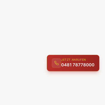
JETZT ANRUFEN
0481 78778000
ENTDECKEN
UNSERE LEISTUNGEN