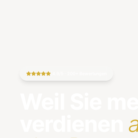
|
4.9/5 · 200+ Bewertungen
Weil Sie m
verdienen
a