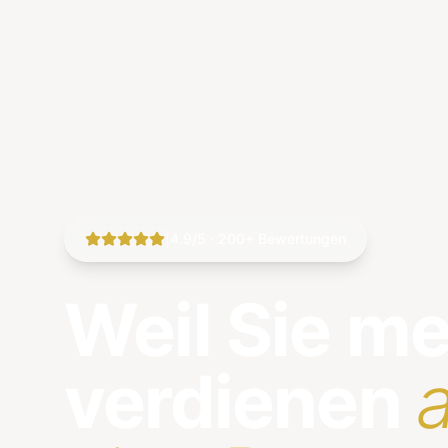
|
4.9/5 · 200+ Bewertungen
Weil Sie m
verdienen
a