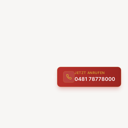
JETZT ANRUFEN
0481 78778000
ENTDECKEN
UNSERE LEISTUNGEN