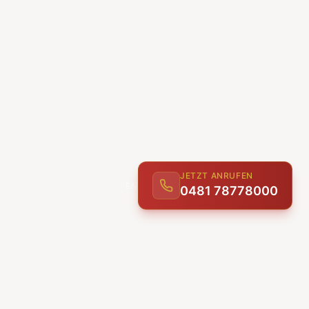
JETZT ANRUFEN
0481 78778000
ENTDECKEN
UNSERE LEISTUNGEN