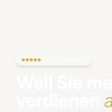
|
4.9/5 · 200+ Bewertungen
Weil Sie m
verdienen
a