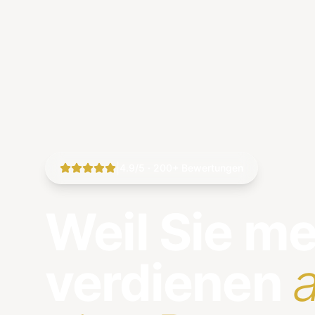
|
4.9/5 · 200+ Bewertungen
Weil Sie m
verdienen
a