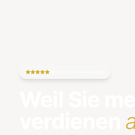
|
4.9/5 · 200+ Bewertungen
Weil Sie m
verdienen
a