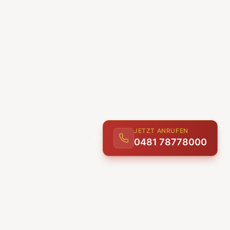
JETZT ANRUFEN
0481 78778000
ENTDECKEN
UNSERE LEISTUNGEN