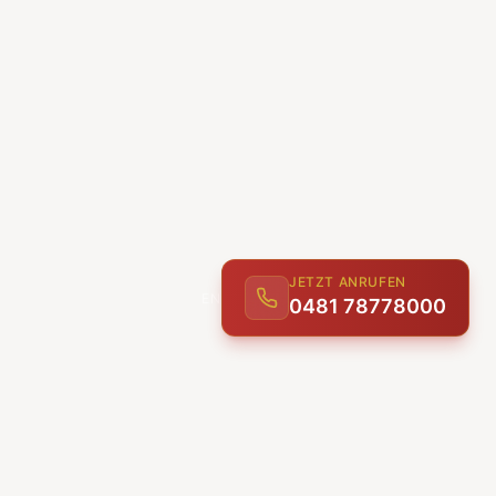
JETZT ANRUFEN
0481 78778000
ENTDECKEN
UNSERE LEISTUNGEN