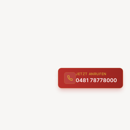
JETZT ANRUFEN
0481 78778000
ENTDECKEN
UNSERE LEISTUNGEN