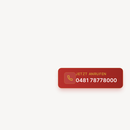
JETZT ANRUFEN
0481 78778000
ENTDECKEN
UNSERE LEISTUNGEN